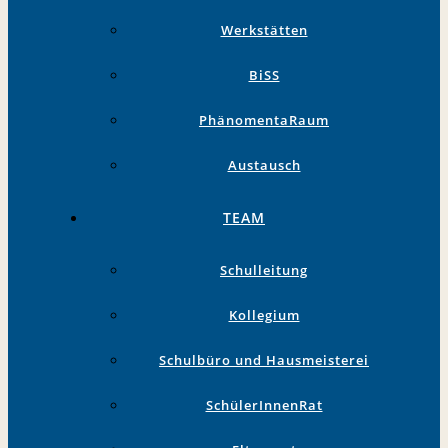
Werkstätten
BiSS
PhänomentaRaum
Austausch
TEAM
Schulleitung
Kollegium
Schulbüro und Hausmeisterei
SchülerInnenRat