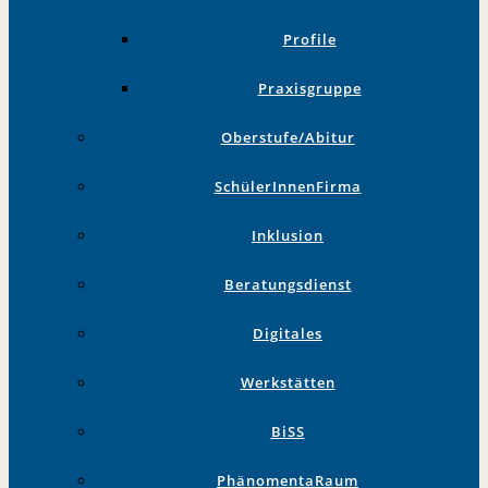
Profile
Praxisgruppe
Oberstufe/Abitur
SchülerInnenFirma
Inklusion
Beratungsdienst
Digitales
Werkstätten
BiSS
PhänomentaRaum