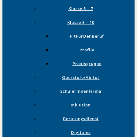
Klasse 5 – 7
Klasse 8 – 10
FitFürDenBeruf
Profile
Praxisgruppe
Oberstufe/Abitur
SchülerInnenFirma
Inklusion
Beratungsdienst
Digitales