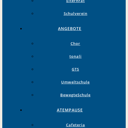
Elternrat
Schulverein
ANGEBOTE
Chor
tonali
GTS
Umweltschule
BewegteSchule
ATEMPAUSE
Cafeteria