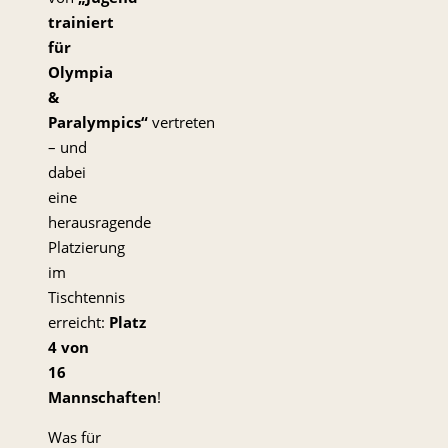
trainiert
für
Olympia
&
Paralympics“
vertreten
– und
dabei
eine
herausragende
Platzierung
im
Tischtennis
erreicht:
Platz
4 von
16
Mannschaften
!
Was für