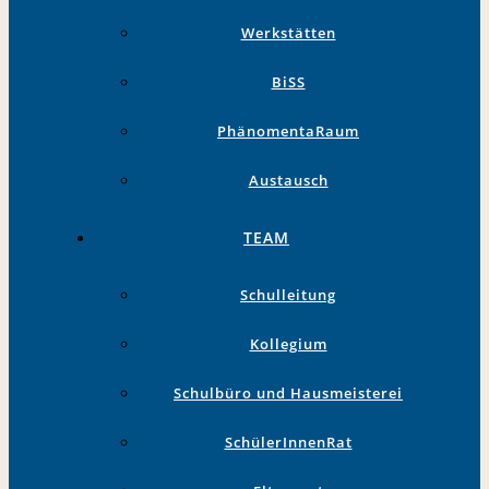
Werkstätten
BiSS
PhänomentaRaum
Austausch
TEAM
Schulleitung
Kollegium
Schulbüro und Hausmeisterei
SchülerInnenRat