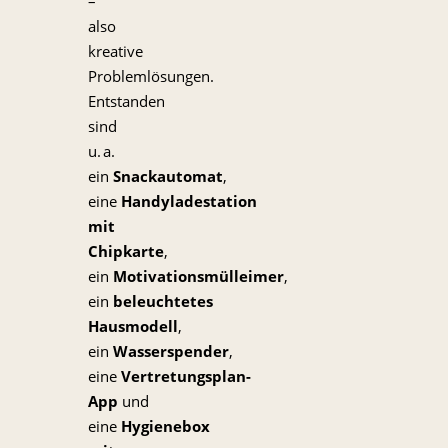
–
also
kreative
Problemlösungen.
Entstanden
sind
u. a.
ein
Snackautomat
,
eine
Handyladestation
mit
Chipkarte
,
ein
Motivationsmülleimer
,
ein
beleuchtetes
Hausmodell
,
ein
Wasserspender
,
eine
Vertretungsplan-
App
und
eine
Hygienebox