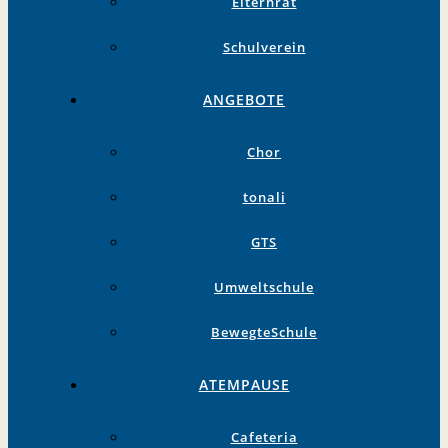
Elternrat
Schulverein
ANGEBOTE
Chor
tonali
GTS
Umweltschule
BewegteSchule
ATEMPAUSE
Cafeteria