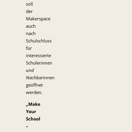
soll
der
Makerspace
auch
nach
Schulschluss
für
interessierte
Schüler
innen
und
Nachbar
innen
geöffnet
werden.
„Make
Your
School
–