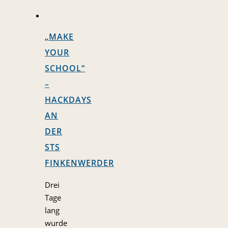
„MAKE
YOUR
SCHOOL“
–
HACKDAYS
AN
DER
STS
FINKENWERDER
Drei
Tage
lang
wurde