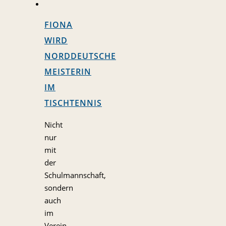
FIONA
WIRD
NORDDEUTSCHE
MEISTERIN
IM
TISCHTENNIS
Nicht
nur
mit
der
Schulmannschaft,
sondern
auch
im
Verein