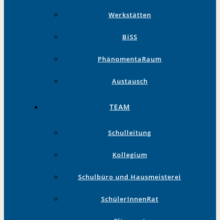
Werkstätten
BiSS
PhänomentaRaum
Austausch
TEAM
Schulleitung
Kollegium
Schulbüro und Hausmeisterei
SchülerInnenRat