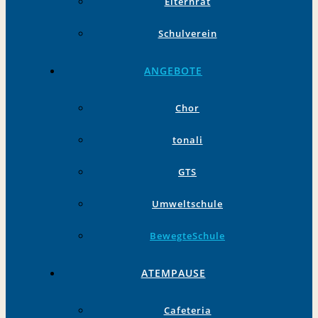
Elternrat
Schulverein
ANGEBOTE
Chor
tonali
GTS
Umweltschule
BewegteSchule
ATEMPAUSE
Cafeteria