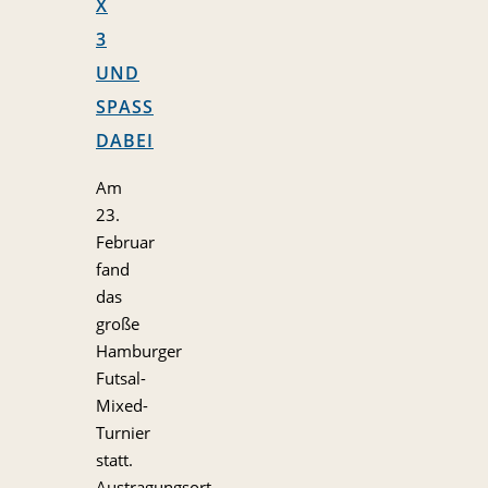
X
3
UND
SPASS D
ABEI
Am
23.
Februar
fand
das
große
Hamburger
Futsal-
Mixed-
Turnier
statt.
Austragungsort