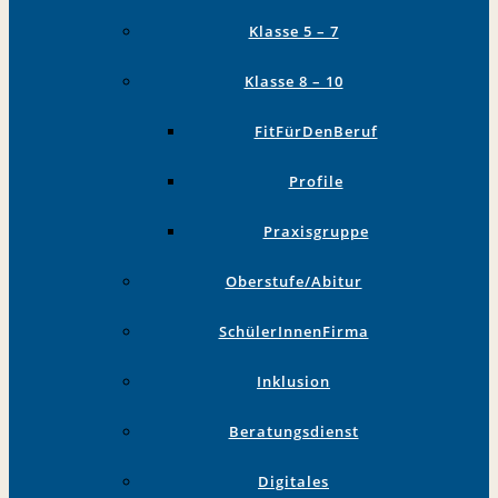
Klasse 5 – 7
Klasse 8 – 10
FitFürDenBeruf
Profile
Praxisgruppe
Oberstufe/Abitur
SchülerInnenFirma
Inklusion
Beratungsdienst
Digitales