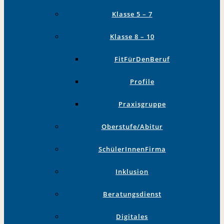
Klasse 5 – 7
Klasse 8 – 10
FitFürDenBeruf
Profile
Praxisgruppe
Oberstufe/Abitur
SchülerInnenFirma
Inklusion
Beratungsdienst
Digitales