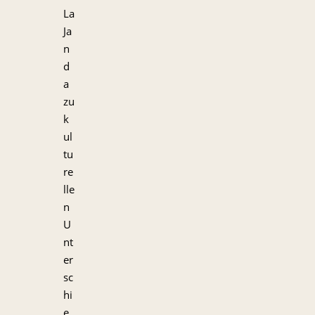
La
Ja
n
d
a
zu
k
ul
tu
re
lle
n
U
nt
er
sc
hi
e