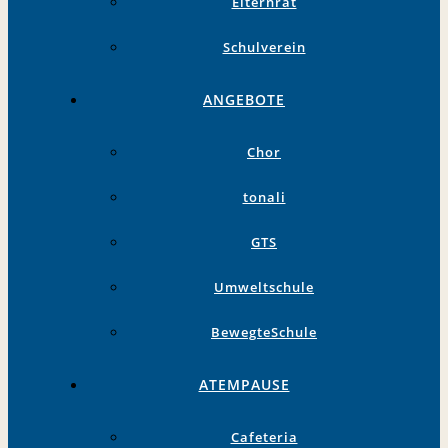
Elternrat
Schulverein
ANGEBOTE
Chor
tonali
GTS
Umweltschule
BewegteSchule
ATEMPAUSE
Cafeteria