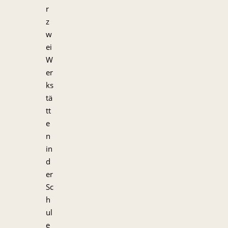
r
z
w
ei
W
er
ks
tä
tt
e
n
in
d
er
Sc
h
ul
e