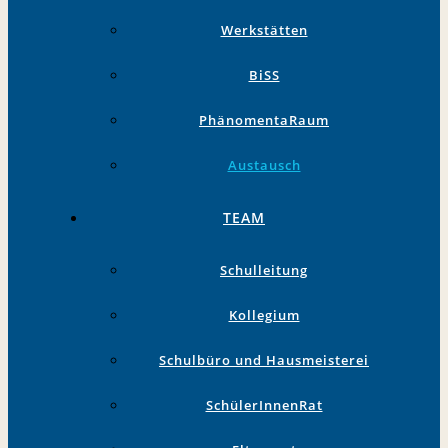
Werkstätten
BiSS
PhänomentaRaum
Austausch
TEAM
Schulleitung
Kollegium
Schulbüro und Hausmeisterei
SchülerInnenRat