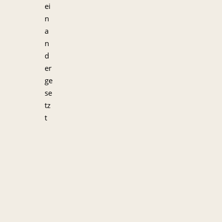
ei
n
a
n
d
er
ge
se
tz
t