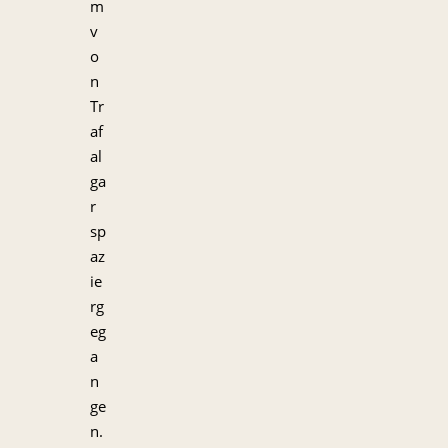
m
v
o
n
Tr
af
al
ga
r
sp
az
ie
rg
eg
a
n
ge
n.