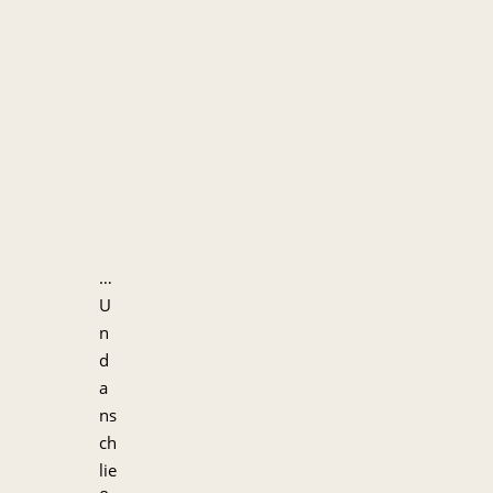
…
U
n
d
a
ns
ch
lie