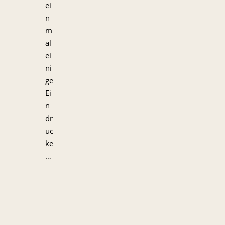
ei
n
m
al
ei
ni
ge
Ei
n
dr
üc
ke
…