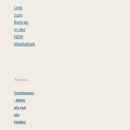
Link
zum
Beitrag
in der
NDR
Mediathek
Previous
Tischtennis
- Mehr
als nur
ein
Hobby