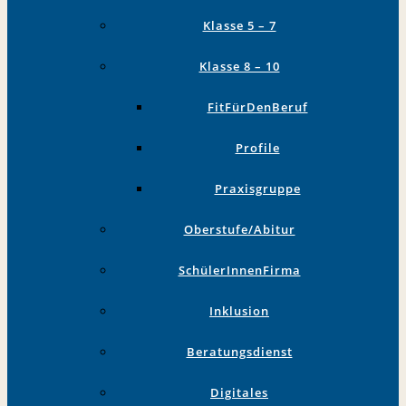
Klasse 5 – 7
Klasse 8 – 10
FitFürDenBeruf
Profile
Praxisgruppe
Oberstufe/Abitur
SchülerInnenFirma
Inklusion
Beratungsdienst
Digitales