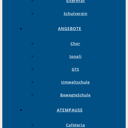
Elternrat
Schulverein
ANGEBOTE
Chor
tonali
GTS
Umweltschule
BewegteSchule
ATEMPAUSE
Cafeteria