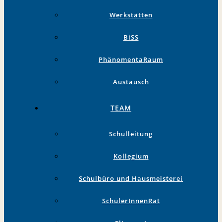
Werkstätten
BiSS
PhänomentaRaum
Austausch
TEAM
Schulleitung
Kollegium
Schulbüro und Hausmeisterei
SchülerInnenRat