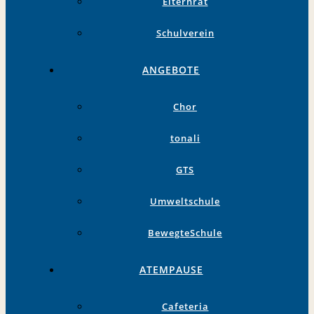
Elternrat
Schulverein
ANGEBOTE
Chor
tonali
GTS
Umweltschule
BewegteSchule
ATEMPAUSE
Cafeteria