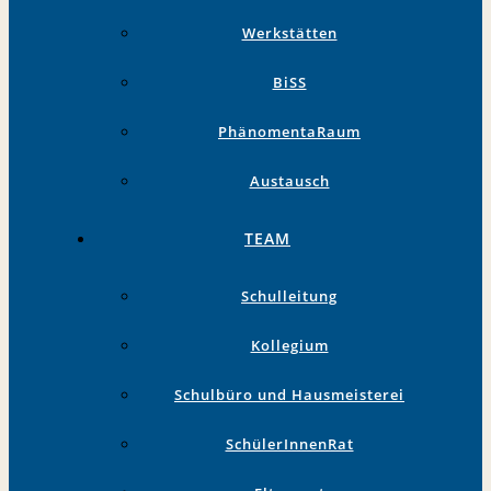
Werkstätten
BiSS
PhänomentaRaum
Austausch
TEAM
Schulleitung
Kollegium
Schulbüro und Hausmeisterei
SchülerInnenRat