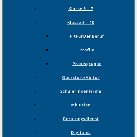
Klasse 5 – 7
Klasse 8 – 10
FitFürDenBeruf
Profile
Praxisgruppe
Oberstufe/Abitur
SchülerInnenFirma
Inklusion
Beratungsdienst
Digitales