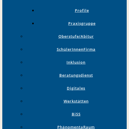
Profile
Praxisgruppe
Oberstufe/Abitur
SchülerInnenFirma
Inklusion
Beratungsdienst
Digitales
Werkstätten
BiSS
PhänomentaRaum