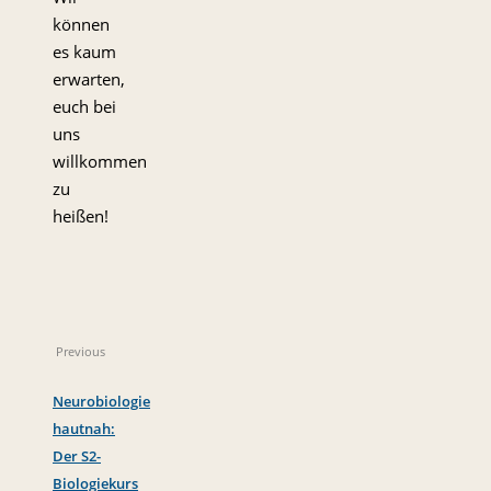
können
es kaum
erwarten,
euch bei
uns
willkommen
zu
heißen!
Previous
Neurobiologie
hautnah:
Der S2-
Biologiekurs