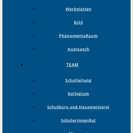
Werkstätten
BiSS
PhänomentaRaum
Austausch
TEAM
Schulleitung
Kollegium
Schulbüro und Hausmeisterei
SchülerInnenRat