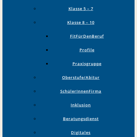
Klasse 5 – 7
Klasse 8 – 10
FitFürDenBeruf
Profile
Praxisgruppe
Oberstufe/Abitur
SchülerInnenFirma
Inklusion
Beratungsdienst
Digitales