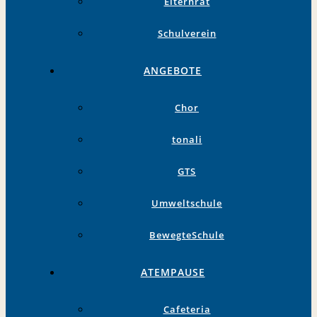
Elternrat
Schulverein
ANGEBOTE
Chor
tonali
GTS
Umweltschule
BewegteSchule
ATEMPAUSE
Cafeteria