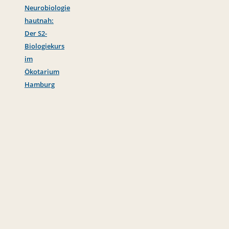
Neurobiologie
hautnah:
Der S2-
Biologiekurs
im
Ökotarium
Hamburg