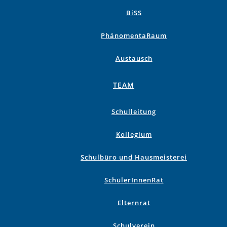
BiSS
PhänomentaRaum
Austausch
TEAM
Schulleitung
Kollegium
Schulbüro und Hausmeisterei
SchülerInnenRat
Elternrat
Schulverein