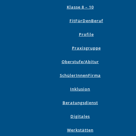
Klasse 8 – 10
FitFürDenBeruf
Profile
Praxisgruppe
Oberstufe/Abitur
SchülerInnenFirma
Inklusion
Beratungsdienst
Digitales
Werkstätten