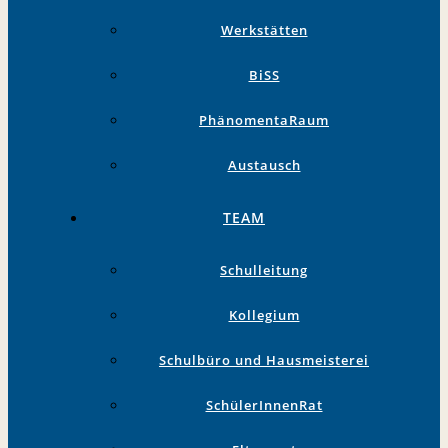
Werkstätten
BiSS
PhänomentaRaum
Austausch
TEAM
Schulleitung
Kollegium
Schulbüro und Hausmeisterei
SchülerInnenRat