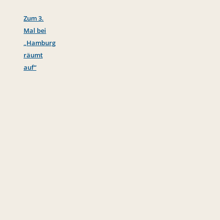
Zum 3.
Mal bei
„Hamburg
räumt
auf“