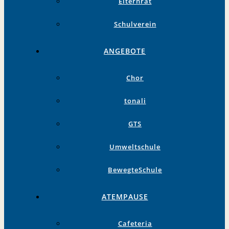
Elternrat
Schulverein
ANGEBOTE
Chor
tonali
GTS
Umweltschule
BewegteSchule
ATEMPAUSE
Cafeteria