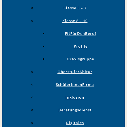
Klasse 5 – 7
Klasse 8 – 10
FitFürDenBeruf
Profile
Praxisgruppe
Oberstufe/Abitur
SchülerInnenFirma
Inklusion
Beratungsdienst
Digitales