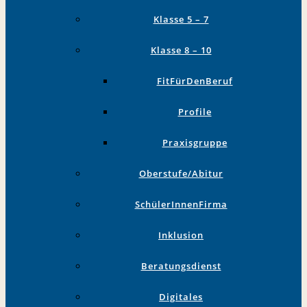
Klasse 5 – 7
Klasse 8 – 10
FitFürDenBeruf
Profile
Praxisgruppe
Oberstufe/Abitur
SchülerInnenFirma
Inklusion
Beratungsdienst
Digitales