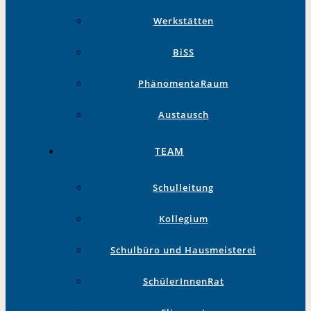
Werkstätten
BiSS
PhänomentaRaum
Austausch
TEAM
Schulleitung
Kollegium
Schulbüro und Hausmeisterei
SchülerInnenRat