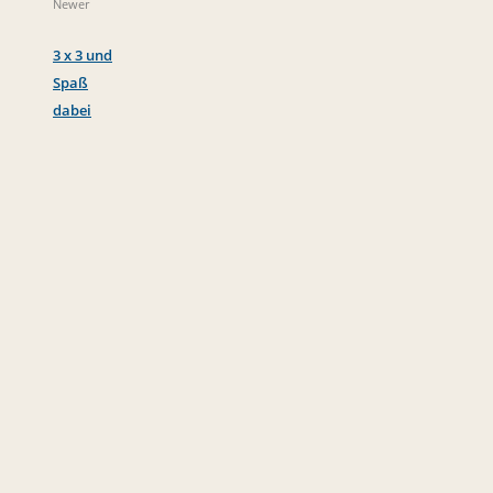
Newer
3 x 3 und
Spaß
dabei