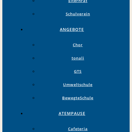
Elternrat
Schulverein
ANGEBOTE
Chor
tonali
GTS
Umweltschule
BewegteSchule
ATEMPAUSE
Cafeteria