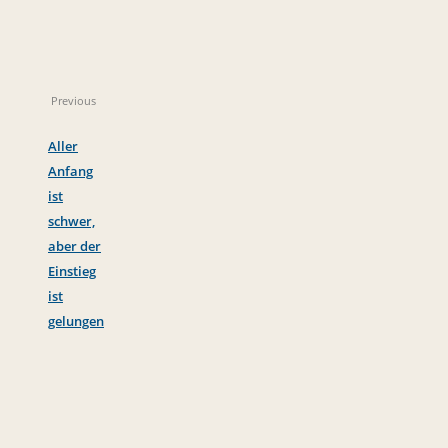
Previous
Aller
Anfang
ist
schwer,
aber der
Einstieg
ist
gelungen