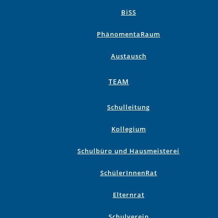
BiSS
PhänomentaRaum
Austausch
TEAM
Schulleitung
Kollegium
Schulbüro und Hausmeisterei
SchülerInnenRat
Elternrat
Schulverein