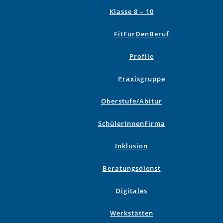
Klasse 8 – 10
FitFürDenBeruf
Profile
Praxisgruppe
Oberstufe/Abitur
SchülerInnenFirma
Inklusion
Beratungsdienst
Digitales
Werkstätten