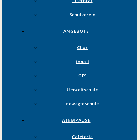
Elternrat
Schulverein
ANGEBOTE
Chor
tonali
GTS
Umweltschule
BewegteSchule
ATEMPAUSE
Cafeteria