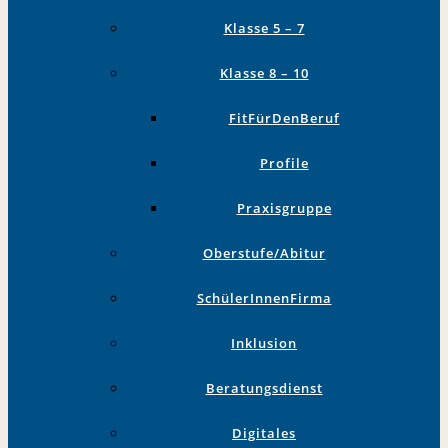
Klasse 5 – 7
Klasse 8 – 10
FitFürDenBeruf
Profile
Praxisgruppe
Oberstufe/Abitur
SchülerInnenFirma
Inklusion
Beratungsdienst
Digitales