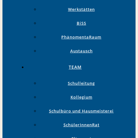
Werkstätten
BiSS
PhänomentaRaum
Austausch
TEAM
Schulleitung
Kollegium
Schulbüro und Hausmeisterei
SchülerInnenRat