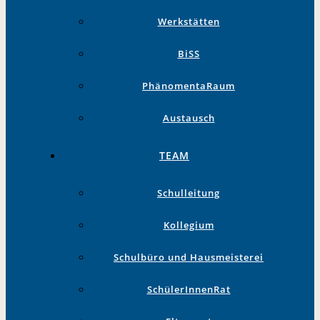
Werkstätten
BiSS
PhänomentaRaum
Austausch
TEAM
Schulleitung
Kollegium
Schulbüro und Hausmeisterei
SchülerInnenRat