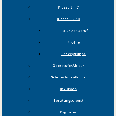
Klasse 5 – 7
Klasse 8 – 10
FitFürDenBeruf
Profile
Praxisgruppe
Oberstufe/Abitur
SchülerInnenFirma
Inklusion
Beratungsdienst
Digitales