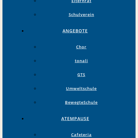
Elternrat
Schulverein
ANGEBOTE
Chor
tonali
GTS
Umweltschule
BewegteSchule
ATEMPAUSE
Cafeteria