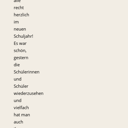
alle
recht
herzlich
im
neuen
Schuljahr!
Es war
schön,
gestern
die
Schülerinnen
und
Schüler
wiederzusehen
und
vielfach
hat man
auch