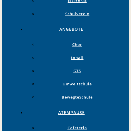
Elternrat
Schulverein
ANGEBOTE
Chor
tonali
GTS
Umweltschule
BewegteSchule
ATEMPAUSE
Cafeteria