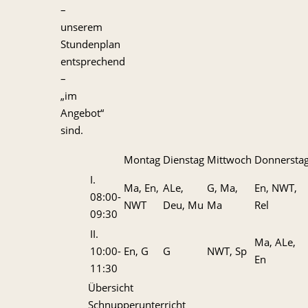
–
unserem
Stundenplan
entsprechend
–
„im
Angebot“
sind.
Montag
Dienstag
Mittwoch
Donnersta
I.
Ma, En,
ALe,
G, Ma,
En, NWT,
08:00-
NWT
Deu, Mu
Ma
Rel
09:30
II.
Ma, ALe,
10:00-
En, G
G
NWT, Sp
En
11:30
Übersicht
Schnupperunterricht