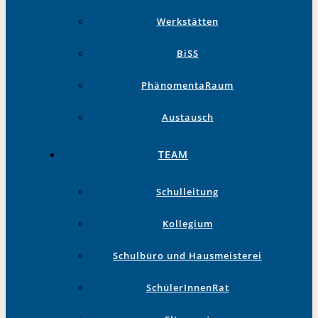
Werkstätten
BiSS
PhänomentaRaum
Austausch
TEAM
Schulleitung
Kollegium
Schulbüro und Hausmeisterei
SchülerInnenRat