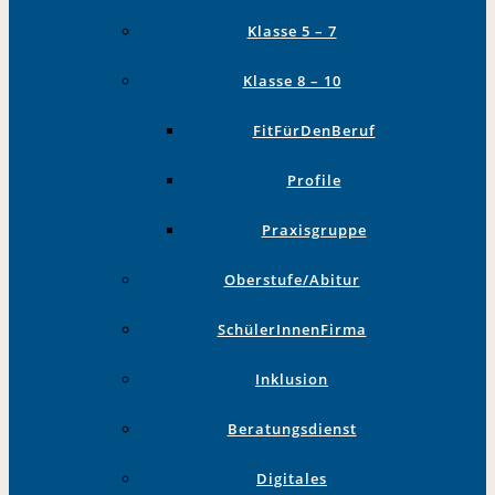
Klasse 5 – 7
Klasse 8 – 10
FitFürDenBeruf
Profile
Praxisgruppe
Oberstufe/Abitur
SchülerInnenFirma
Inklusion
Beratungsdienst
Digitales