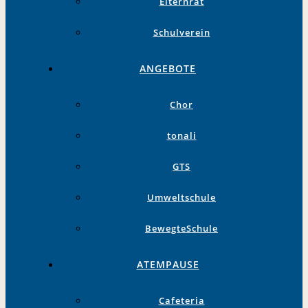
Elternrat
Schulverein
ANGEBOTE
Chor
tonali
GTS
Umweltschule
BewegteSchule
ATEMPAUSE
Cafeteria