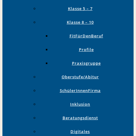
Klasse 5 – 7
Klasse 8 – 10
FitFürDenBeruf
Profile
Praxisgruppe
Oberstufe/Abitur
SchülerInnenFirma
Inklusion
Beratungsdienst
Digitales