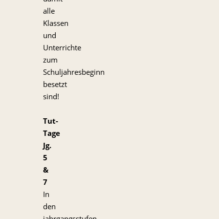
alle
Klassen
und
Unterrichte
zum
Schuljahresbeginn
besetzt
sind!
Tut-
Tage
Jg.
5
&
7
In
den
jahrgangsstufen