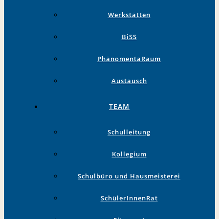
Werkstätten
BiSS
PhänomentaRaum
Austausch
TEAM
Schulleitung
Kollegium
Schulbüro und Hausmeisterei
SchülerInnenRat