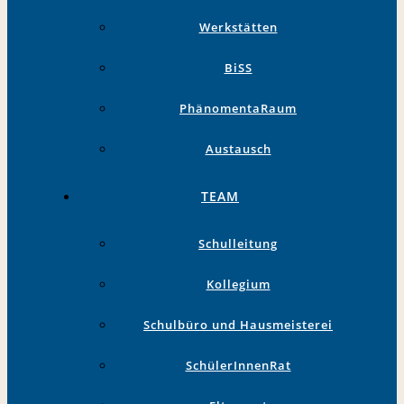
Werkstätten
BiSS
PhänomentaRaum
Austausch
TEAM
Schulleitung
Kollegium
Schulbüro und Hausmeisterei
SchülerInnenRat