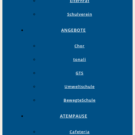
Elternrat
Schulverein
ANGEBOTE
Chor
tonali
GTS
Umweltschule
BewegteSchule
ATEMPAUSE
Cafeteria