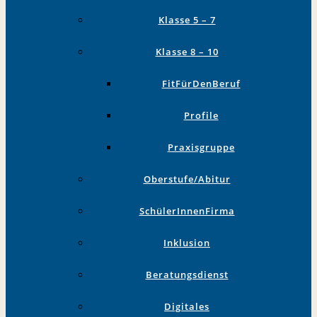
Klasse 5 – 7
Klasse 8 – 10
FitFürDenBeruf
Profile
Praxisgruppe
Oberstufe/Abitur
SchülerInnenFirma
Inklusion
Beratungsdienst
Digitales