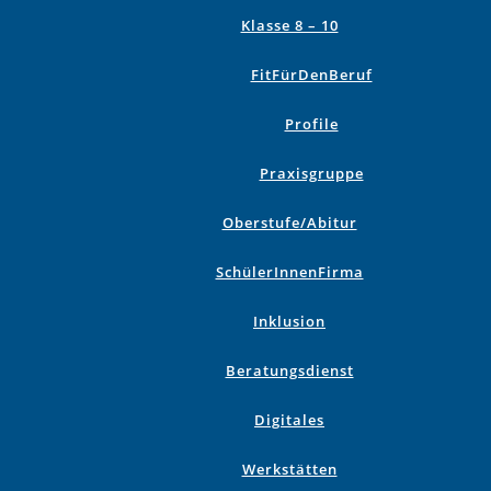
Klasse 8 – 10
FitFürDenBeruf
Profile
Praxisgruppe
Oberstufe/Abitur
SchülerInnenFirma
Inklusion
Beratungsdienst
Digitales
Werkstätten