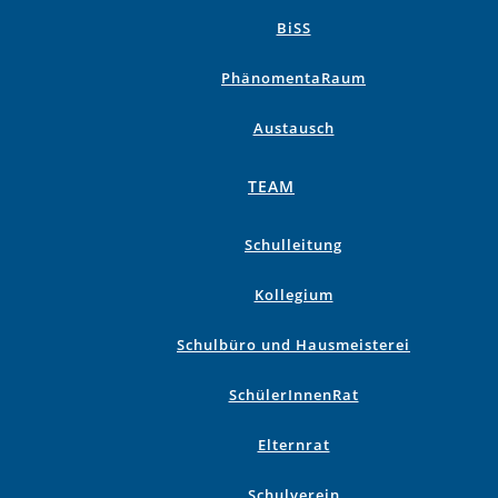
BiSS
PhänomentaRaum
Austausch
TEAM
Schulleitung
Kollegium
Schulbüro und Hausmeisterei
SchülerInnenRat
Elternrat
Schulverein